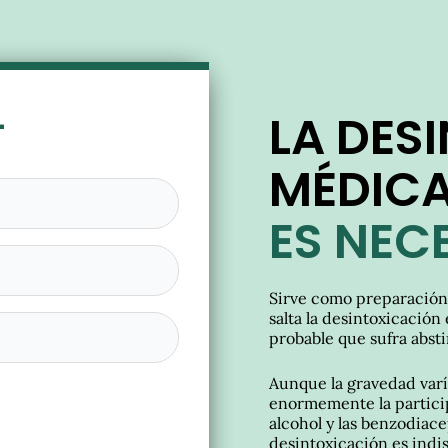
L
LA DES
MÉDIC
ES NEC
Sirve como preparación p
salta la desintoxicación
probable que sufra abst
Aunque la gravedad varía
enormemente la particip
alcohol y las benzodiace
desintoxicación es indis