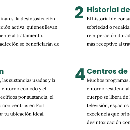
2
Historial d
inan si la desintoxicación
El historial de con
cción activa: quienes llevan
sobriedad o recaídas
nte al tratamiento,
recuperación durade
adicción se beneficiarán de
más receptivo al tr
4
n
Centros de
las sustancias usadas y la
Muchos programas a
n entorno cómodo y el
entorno residencial
cíficos por sustancia, el
cuerpo se libera de
s con centros en Fort
televisión, espacios
ar tu ubicación ideal.
excelencia que brin
desintoxicación con