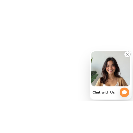
CERRAR
Por
(754)
Favor
354-
3728
Verifica