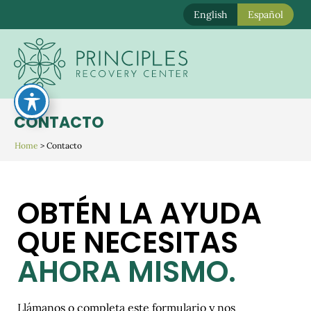
English
Español
Ir
al
contenido
CONTACTO
Home
>
Contacto
OBTÉN LA AYUDA
QUE NECESITAS
AHORA MISMO.
Llámanos o completa este formulario y nos